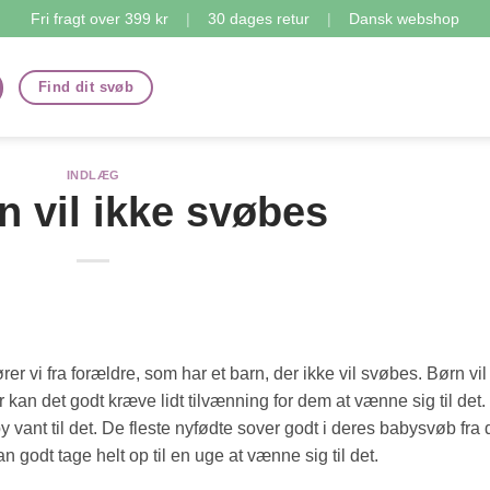
Fri fragt over 399 kr
|
30 dages retur
|
Dansk webshop
Find dit svøb
INDLÆG
n vil ikke svøbes
er vi fra forældre, som har et barn, der ikke vil svøbes. Børn vil
an det godt kræve lidt tilvænning for dem at vænne sig til det.
by vant til det. De fleste nyfødte sover godt i deres babysvøb fra
n godt tage helt op til en uge at vænne sig til det.