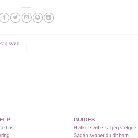
 kan svøb
ÆLP
GUIDES
akt os
Hvilket svøb skal jeg vælge?
ring
Sådan svøber du dit barn