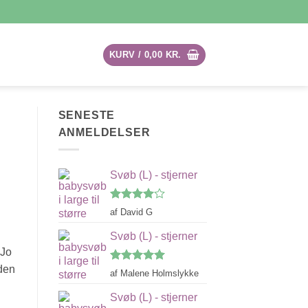
KURV /
0,00
KR.
SENESTE
ANMELDELSER
Svøb (L) - stjerner
Vurderet
af David G
4
ud af
5
Svøb (L) - stjerner
 Jo
 den
Vurderet
5
af Malene Holmslykke
ud af 5
Svøb (L) - stjerner