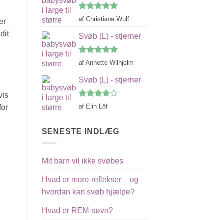
Vurderet
5
af Christiane Wulf
er
ud af 5
dit
Svøb (L) - stjerner
Vurderet
5
af Annette Wilhjelm
ud af 5
Svøb (L) - stjerner
vis
Vurderet
af Elin Löf
for
4
ud af
5
SENESTE INDLÆG
Mit barn vil ikke svøbes
Hvad er moro-reflekser – og
hvordan kan svøb hjælpe?
Hvad er REM-søvn?