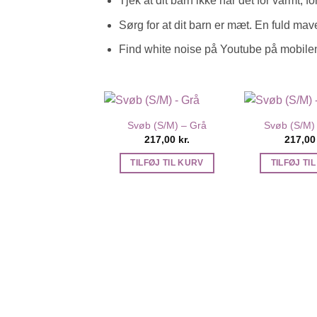
Tjek at dit barn ikke har det for varmt, fo
Sørg for at dit barn er mæt. En fuld mav
Find white noise på Youtube på mobilen
Svøb (S/M) – Grå
Svøb (S/M) 
217,00
kr.
217,0
TILFØJ TIL KURV
TILFØJ TI