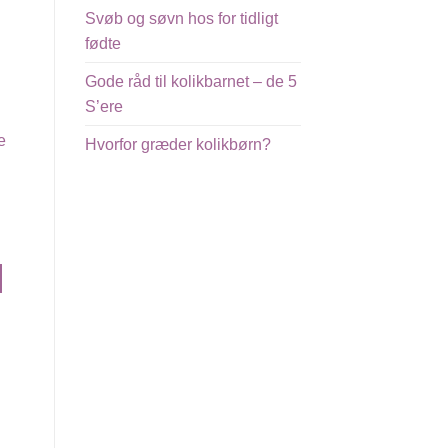
Svøb og søvn hos for tidligt
fødte
Gode råd til kolikbarnet – de 5
S’ere
Hvorfor græder kolikbørn?
Svøb (S/M) – hvid
Svøb (S/M) – Stjerner
217,00
kr.
217,00
kr.
TILFØJ TIL KURV
TILFØJ TIL KURV