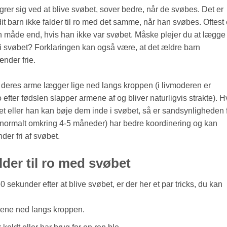
er sig ved at blive svøbet, sover bedre, når de svøbes. Det er
 dit barn ikke falder til ro med det samme, når han svøbes. Oftest 
n måde end, hvis han ikke var svøbet. Måske plejer du at lægge 
i svøbet? Forklaringen kan også være, at det ældre barn
nder frie.
 deres arme lægger lige ned langs kroppen (i livmoderen er
efter fødslen slapper armene af og bliver naturligvis strakte). H
et eller han kan bøje dem inde i svøbet, så er sandsynligheden 
 (normalt omkring 4-5 måneder) har bedre koordinering og kan
er fri af svøbet.
alder til ro med svøbet
-60 sekunder efter at blive svøbet, er der her et par tricks, du kan
mene ned langs kroppen.