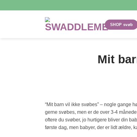
Fortsæt
til
indhold
SHOP svøb
Mit bar
“Mit barn vil ikke svøbes” – nogle gange hør
gerne svøbes, men er de over 3-4 måneder k
oftere du svøber, jo hurtigere bliver din ba
første dag, men babyer, der er lidt ældre, ka