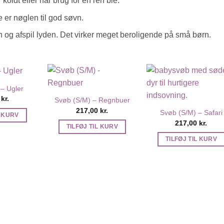
r koldt eller har brug for en ren ble.
e er nøglen til god søvn.
 og afspil lyden. Det virker meget beroligende på små børn.
– Ugler
0
kr.
Svøb (S/M) – Regnbuer
217,00
kr.
Svøb (S/M) – Safari
L KURV
217,00
kr.
TILFØJ TIL KURV
TILFØJ TIL KURV