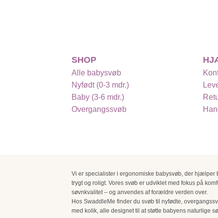
SHOP
HJ
Alle babysvøb
Kont
Nyfødt (0-3 mdr.)
Leve
Baby (3-6 mdr.)
Retu
Overgangssvøb
Hand
Vi er specialister i ergonomiske babysvøb, der hjælper
trygt og roligt. Vores svøb er udviklet med fokus på komf
søvnkvalitet – og anvendes af forældre verden over.
Hos SwaddleMe finder du svøb til nyfødte, overgangssv
med kolik, alle designet til at støtte babyens naturlige 