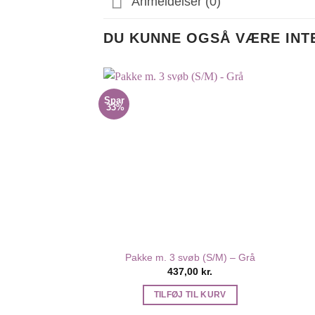
Anmeldelser (0)
DU KUNNE OGSÅ VÆRE INT
Spar
33%
Pakke m. 3 svøb (S/M) – Grå
437,00
kr.
TILFØJ TIL KURV