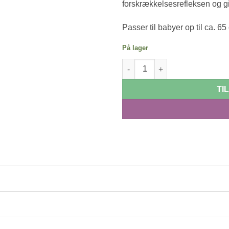
forskrækkelsesrefleksen og gi
Passer til babyer op til ca. 65
På lager
Svøb (S/M) - hvid antal
TI