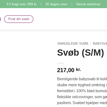
Fri fragt over 399 kr
|
30 dages retur
|
Dansk webshop
Find dit svøb
SWADDLEME SVØB
/
BABYSV
Svøb (S/M) 
217,00
kr.
Beroligende babysvøb til kolik
skabe mere tryghed omkring s
fremstillet i 100% blød bomu
fleksible velcrovinger, som gø
pasform. Svøbet hjælper med 