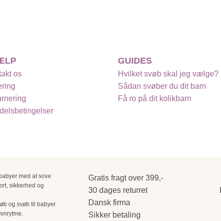
ÆLP
GUIDES
akt os
Hvilket svøb skal jeg vælge?
ring
Sådan svøber du dit barn
rnering
Få ro på dit kolikbarn
elsbetingelser
 babyer med at sove
Gratis fragt over 399,-
ort, sikkerhed og
30 dages returret
Dansk firma
øb og svøb til babyer
søvnrytme.
Sikker betaling