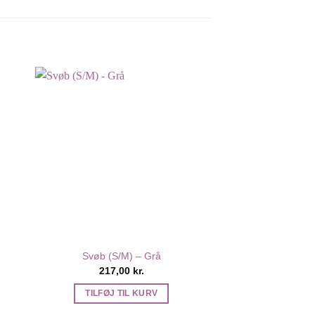
Svøb (S/M) – Grå
Pod (S) – 
217,00
kr.
217,0
TILFØJ TIL KURV
TILFØJ T