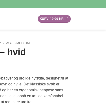
KURV /
0,00
KR.
ØB SMALL/MEDIUM
– hvid
babyer og urolige nyfødte, designet til at
øvn og hvile. Det klassiske svøb er
ld og har en ergonomisk benpose samt
r det let at opnå en tæt og komfortabel
at reducere uro fra