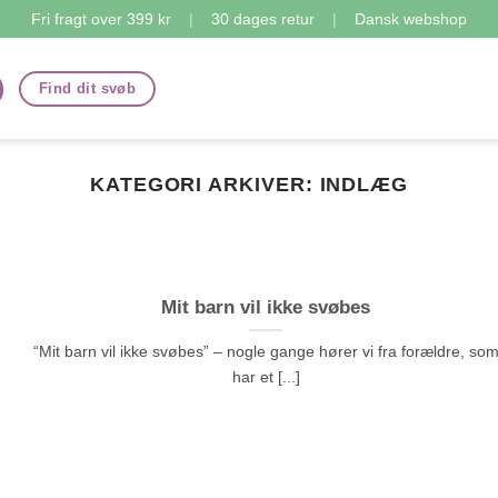
Fri fragt over 399 kr
|
30 dages retur
|
Dansk webshop
Find dit svøb
KATEGORI ARKIVER:
INDLÆG
Mit barn vil ikke svøbes
“Mit barn vil ikke svøbes” – nogle gange hører vi fra forældre, so
har et [...]