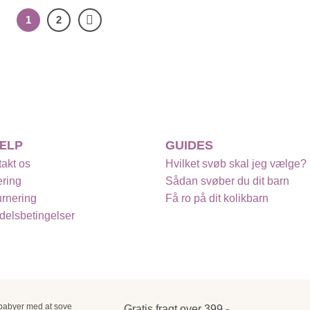
1
2
ÆLP
GUIDES
akt os
Hvilket svøb skal jeg vælge?
ring
Sådan svøber du dit barn
rnering
Få ro på dit kolikbarn
elsbetingelser
 babyer med at sove
Gratis fragt over 399,-