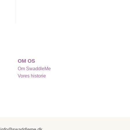
OM OS
Om SwaddleMe
Vores historie
info@swaddleme.dk