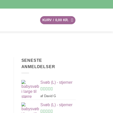
KURV /
0,00
KR.
SENESTE
ANMELDELSER
m
Svøb (L) - stjerner
Vurderet
af David G
4
ud af 5
Svøb (L) - stjerner