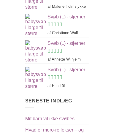
Vurderet
5
af Malene Holmslykke
ud af 5
Svøb (L) - stjerner
Vurderet
5
af Christiane Wulf
ud af 5
Svøb (L) - stjerner
Vurderet
5
af Annette Wilhjelm
ud af 5
Svøb (L) - stjerner
Vurderet
af Elin Löf
4
ud af 5
SENESTE INDLÆG
Mit barn vil ikke svøbes
Hvad er moro-reflekser – og