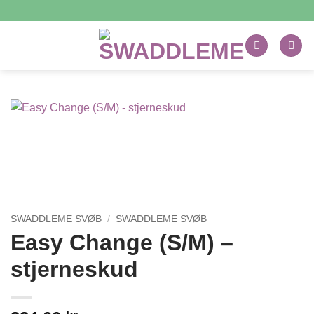
Fortsæt
til
indhold
SWADDLEME SVØB
/
SWADDLEME SVØB
Easy Change (S/M) –
stjerneskud