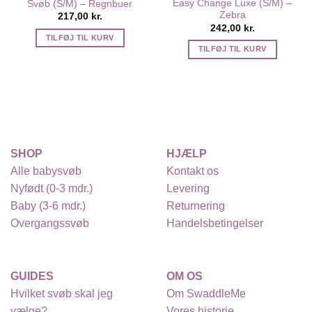
Easy Change Luxe (S/M) –
Svøb (S/M) – Regnbuer
Zebra
217,00
kr.
242,00
kr.
TILFØJ TIL KURV
TILFØJ TIL KURV
SHOP
HJÆLP
Alle babysvøb
Kontakt os
Nyfødt (0-3 mdr.)
Levering
Baby (3-6 mdr.)
Returnering
Overgangssvøb
Handelsbetingelser
GUIDES
OM OS
Hvilket svøb skal jeg
Om SwaddleMe
vælge?
Vores historie