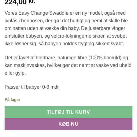
224,00
kr.
Vores Easy Change Swaddle er en ny model, også med
lynlås i benposen, der gør det hurtigt og nemt at skifte ble
om natten uden at vække din baby. De justerbare vinger
omslutter babyen, og velcro-lukningerne sikrer, at svøbet
ikke løsner sig, så babyen holdes trygt og sikkert svøbt.
Det er lavet af holdbare, naturlige fibre (100% bomuld) og
kan maskinvaskes, hvilket gør det nemt at vaske ved uheld
eller gylp.
Passer til babyer 0-3 mdr.
På lager
TILFØJ TIL KURV
KØB NU