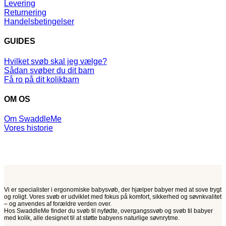
Levering
Returnering
Handelsbetingelser
GUIDES
Hvilket svøb skal jeg vælge?
Sådan svøber du dit barn
Få ro på dit kolikbarn
OM OS
Om SwaddleMe
Vores historie
Vi er specialister i ergonomiske babysvøb, der hjælper babyer med at sove trygt
og roligt. Vores svøb er udviklet med fokus på komfort, sikkerhed og søvnkvalitet
– og anvendes af forældre verden over.
Hos SwaddleMe finder du svøb til nyfødte, overgangssvøb og svøb til babyer
med kolik, alle designet til at støtte babyens naturlige søvnrytme.