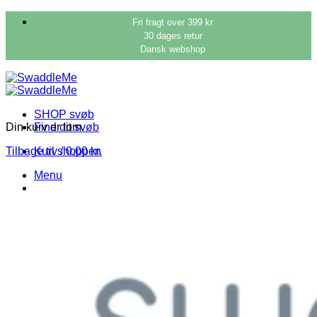
Fortsæt
Fri fragt over 399 kr
til
30 dages retur
indhold
Dansk webshop
SHOP svøb
Din kurv er tom.
Find dit svøb
Tilbage til shoppen
Kurv /
0,00
kr.
Menu